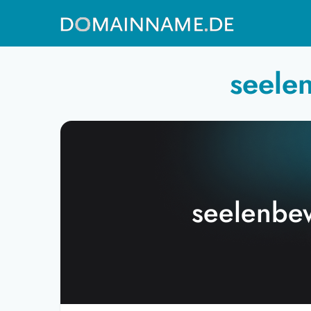
seele
seelenbe