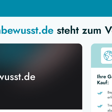
nbewusst.de
steht zum V
wusst.de
Ihre G
Kauf:
Be
er
Tr
ab